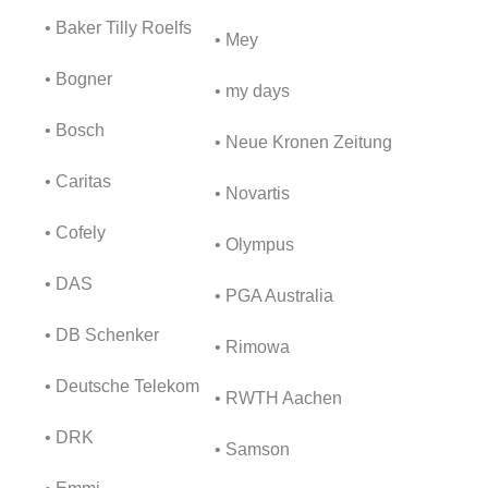
• Baker Tilly Roelfs
• Mey
• Bogner
• my days
• Bosch
• Neue Kronen Zeitung
• Caritas
• Novartis
• Cofely
• Olympus
• DAS
• PGA Australia
• DB Schenker
• Rimowa
• Deutsche Telekom
• RWTH Aachen
• DRK
• Samson