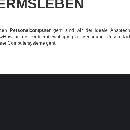
 ERMSLEBEN
 den
Personalcomputer
geht sind wir der ideale Ansprec
wHow bei der Problembewältigung zur Verfügung. Unsere fachl
hrer Computersysteme geht.
TAKT
RECHTLICHE
HI