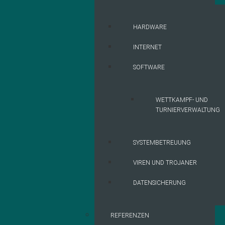
HARDWARE
INTERNET
SOFTWARE
WETTKAMPF- UND
TURNIERVERWALTUNG
SYSTEMBETREUUNG
VIREN UND TROJANER
DATENSICHERUNG
REFERENZEN